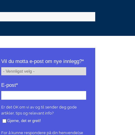
Vil du motta e-post om nye innlegg?
*
E-post
*
Er det OK om vi av og til sender deg gode
artikler, tips og relevant info?
Gjerne, det er greit!
For å kunne respondere på din henvendelse