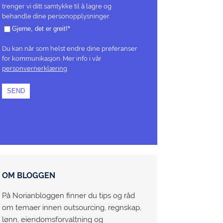
trenger vi ditt samtykke til å lagre og
behandle dine personopplysninger.
Gjerne, det er greit!
*
Du kan når som helst endre dine preferanser
for kommunikasjon. Mer info i vår
personvernerklæring
.
OM BLOGGEN
På Norianbloggen finner du tips og råd
om temaer innen outsourcing, regnskap,
lønn, eiendomsforvaltning og