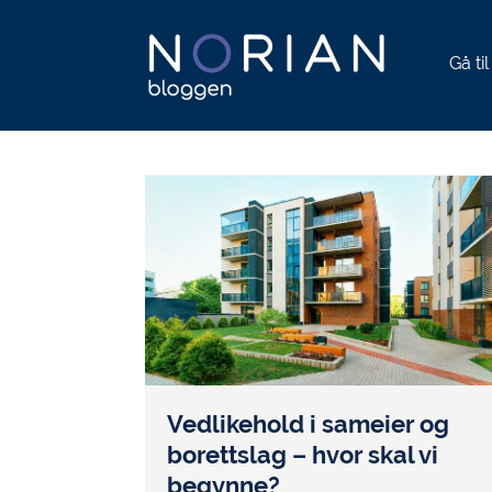
Gå ti
Vedlikehold i sameier og
borettslag – hvor skal vi
begynne?