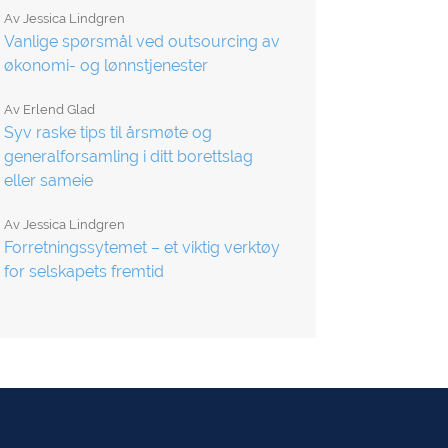
Av
Jessica Lindgren
Vanlige spørsmål ved outsourcing av
økonomi- og lønnstjenester
Av
Erlend Glad
Syv raske tips til årsmøte og
generalforsamling i ditt borettslag
eller sameie
Av
Jessica Lindgren
Forretningssytemet – et viktig verktøy
for selskapets fremtid