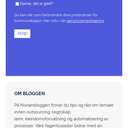
Gjerne, det er greit!
*
Du kan når som helst endre dine preferanser for
kommunikasjon. Mer info i vår
personvernerklæring
.
OM BLOGGEN
På Norianbloggen finner du tips og råd om temaer
innen outsourcing, regnskap,
lønn, eiendomsforvaltning og automatisering av
prosesser. Våre fagentusiaster bidrar med sin